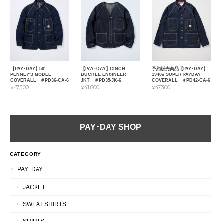
【PAY･DAY】50'
【PAY･DAY】CINCH
予約販売商品【PAY･DAY】
PENNEY'S MODEL
BUCKLE ENGINEER
1940s SUPER PAYDAY
COVERALL ＃PD36-CA-6
JKT ＃PD35-JK-6
COVERALL ＃PD42-CA-6
¥47,300
¥41,800
¥47,300
PAY･DAY SHOP
CATEGORY
PAY･DAY
JACKET
SWEAT SHIRTS
SHIRTS