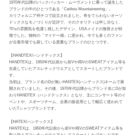
1970年代以降のバックパッカー・ムーヴメントに乗って誕生した
ブランドの中のひとつである「Caribou Mountaineering」。
カリフォルニア州チコで設立されました。奇をてらわないオーソ
ドックスなモノづくりが定評で、そのクオリティは申し分なく、
70‘sの雰囲気を色濃く残したデザイン、USAメイドの無骨さが特
徴でした。独特の「マイナー感」に惹かれ、今でも多くのファン
が古着市場でも探している貴重なブランドのひとつです。
【HANDTEX/ハンドテックス】
HANDTEXは、1950年代以前から前Vや両VのSWEATアイテム等を
生産していたアスレチックウエアとしてスタートしたブランドで
す。
当初は、ブランド名のDが無いHANTEX(ハンテックス)ネームで展
開されていました。その後、1970年代以降からブランド名にDが加
わりHANDTEX（ハンドテックス）となり、主にコンサート等のイ
ベントや、スポーツチーム、企業の販促用として幅広く使われて
いたTシャツブランドです。
【HATEX/ハンテックス】
HANTEXは、1950年代以前から前Vや両VのSWEATアイテム等を
取り扱うアスレチックウエアとしてスタートしたブランドです。