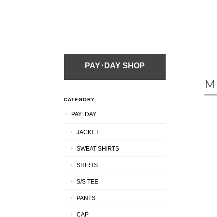
PAY･DAY SHOP
M
CATEGORY
PAY･DAY
JACKET
SWEAT SHIRTS
SHIRTS
S/S TEE
PANTS
CAP