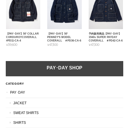
【PAY･DAY】50' COLLAR
【PAY･DAY】50'
予約販売商品【PAY･DAY】
CORDUROYCOVERALL
PENNEY'S MODEL
1940s SUPER PAYDAY
#PD11-CA-4
COVERALL ＃PD36-CA-6
COVERALL ＃PD42-CA-6
¥39,600
¥47,300
¥47,300
PAY･DAY SHOP
CATEGORY
PAY･DAY
JACKET
SWEAT SHIRTS
SHIRTS