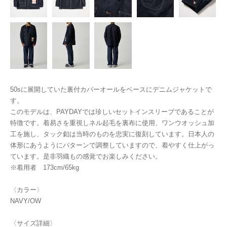
50sに展開していた裏付カバーオールをベースにデニムジャケットで
す。
このモデルは、PAYDAYでは珍しいセットインスリーブであることが
特徴です。着易さを重視しネル起毛を裏布に使用、ワンウオッシュ加
工を施し、タック釦は当時のものを忠実に復刻しています。日本人の
体形にあうようにパターンで調整していますので、着やすく仕上がっ
ています。是非羽織もの感覚でお楽しみください。
※着用者 173cm/65kg
〈カラー〉
NAVY/OW
〈サイズ詳細〉