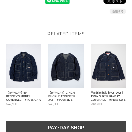
通報する
RELATED ITEMS
【PAY･DAY】50'
【PAY･DAY】CINCH
予約販売商品【PAY･DAY】
PENNEY'S MODEL
BUCKLE ENGINEER
1940s SUPER PAYDAY
COVERALL ＃PD36-CA-6
JKT ＃PD35-JK-6
COVERALL ＃PD42-CA-6
¥47,300
¥41,800
¥47,300
PAY･DAY SHOP