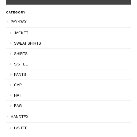
CATEGORY
PAY･DAY
JACKET
SWEAT SHIRTS
SHIRTS
S/S TEE
PANTS
CAP
HAT
BAG
HANDTEX
L/S TEE