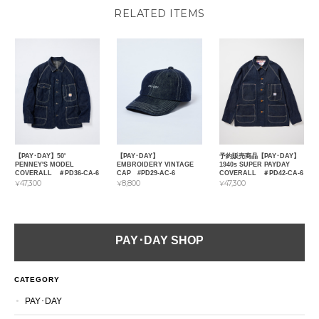
RELATED ITEMS
【PAY･DAY】50'
【PAY･DAY】
予約販売商品【PAY･DAY】
PENNEY'S MODEL
EMBROIDERY VINTAGE
1940s SUPER PAYDAY
COVERALL ＃PD36-CA-6
CAP #PD29-AC-6
COVERALL ＃PD42-CA-6
¥47,300
¥8,800
¥47,300
PAY･DAY SHOP
CATEGORY
PAY･DAY